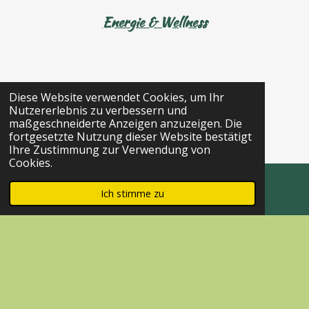
Energie & Wellness
Diese Website verwendet Cookies, um Ihr
Nutzererlebnis zu verbessern und
maßgeschneiderte Anzeigen anzuzeigen. Die
fortgesetzte Nutzung dieser Website bestätigt
Ihre Zustimmung zur Verwendung von
Cookies.
Energiearbeit bei Stress
Ich stimme zu
E-Mail
1
2
3
4
5
B
B
e
e
S
S
S
S
S
41 Stimmen
w
w
t
t
t
t
t
e
e