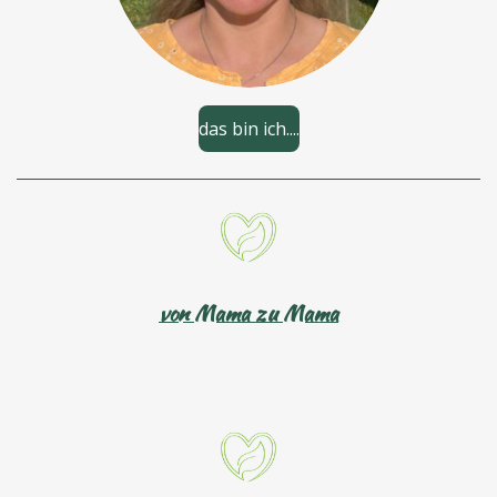
das bin ich....
von Mama zu Mama