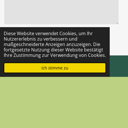
Diese Website verwendet Cookies, um Ihr
Kommentar absenden
Nutzererlebnis zu verbessern und
maßgeschneiderte Anzeigen anzuzeigen. Die
fortgesetzte Nutzung dieser Website bestätigt
Kommentare
Ihre Zustimmung zur Verwendung von Cookies.
Ich stimme zu
E-Mail
Petra
Vor 3 Jahr
Wundervolle Beratung, habe mich sehr wohl
gefühlt. Komme sehr gerne wieder, klare
Weiterempfehlung. LG Petra
Datenschutz
Impressum
© 2022 - 2026 Daniela Reichmann
Mit Unterstützung von
Webador