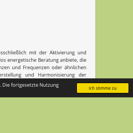
sschließlich mit der Aktivierung und
los energetische Beratung anbiete, die
enzen und Frequenzen oder ähnlichen
rstellung und Harmonisierung der
ise und der Erfolg der energetischen
 Die fortgesetzte Nutzung
Ich stimme zu
mentsprechend stellt die energetische
lei Ersatz für psychologische oder
 Diagnoseerstellung und Therapie sich