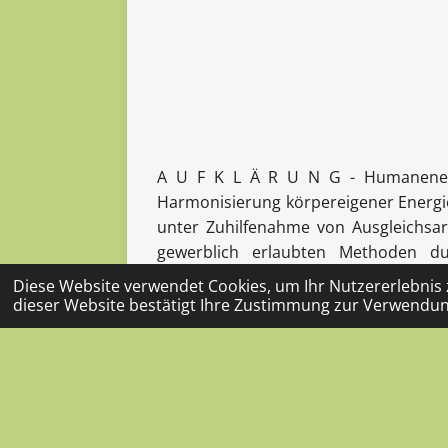
A U F K L Ä R U N G - Humanenergeti
Harmonisierung körpereigener Energief
unter Zuhilfenahme von Ausgleichsa
gewerblich erlaubten Methoden d
körpereigenen Energiefelder dienen,
Diese Website verwendet Cookies, um Ihr Nutzererlebnis
Behandlung ist naturwissenschaftlich
dieser Website bestätigt Ihre Zustimmung zur Verwendun
Hilfestellung keinerlei Ersatz fü
psychotherapeutische Behandlung oder
an seinen Arzt/seine Ärztin zu wenden