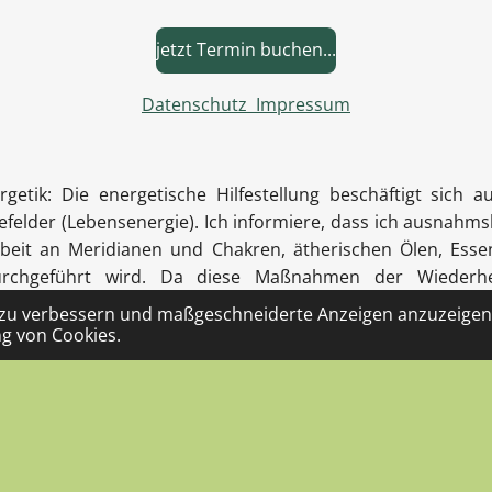
jetzt Termin buchen...
Datenschutz
Impressum
k: Die energetische Hilfestellung beschäftigt sich au
elder (Lebensenergie). Ich informiere, dass ich ausnahms
rbeit an Meridianen und Chakren, ätherischen Ölen, Ess
urchgeführt wird. Da diese Maßnahmen der Wiederhe
 stellen sie keine Heilbehandlung dar. Die Wirkungswe
 zu verbessern und maßgeschneiderte Anzeigen anzuzeigen.
 nicht belegt bzw. bei bestimmten Methoden widerlegt. De
g von Cookies.
r ärztliche Diagnose und Behandlung dar, auch keiner
 Untersuchung. Ich informiere darüber, dass man für die
 hat.